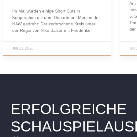
Am 
uns
Im Mai wurden einige Short Cuts in
6. 
Kooperation mit dem Department Medien der
Tem
HAW gedreht: Der zerbrochene Kreis unter
der
der Regie von Nike Balzer mit Friederike
Juli 13, 2026
Juli
ERFOLGREICHE
SCHAUSPIELAUSB