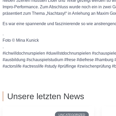
Neben Szenen mussten Lider und Texte gezeigt werden so wie 
Impro-Performance. Zum Abschluss wurde noch ein in zwei Gr
präsentiert zum Thema „Nachtasyl“ in Anlehung an Maxim Gor
Es war eine spannende und faszinierende so wie anstrengend
.
Foto © Mina Kunick
.
#ichwilldochnurspielen #duwillstdochnurspielen #schauspiele
#ausbildung #schauspielstudium #frese #diefrese #hamburg #s
#actorslife #actresslife #study #prüflinge #zwischenprüfung 
Unsere letzten News
UNCATEGORIZED