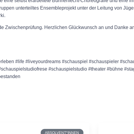
eine selbst erarbeitete Bühnenfecht-Choreografie und eine im U
uppen unterteiltes Ensembleprojekt unter der Leitung von Jüge
ki.
e Zwischenprüfung. Herzlichen Glückwunsch an und Danke an a
rleben #life #liveyourdreams #schauspiel #schauspieler #scha
chauspielstudiofrese #schauspielstudio #theater #bühne #stag
#bestanden
ABSOLVENT*INNEN