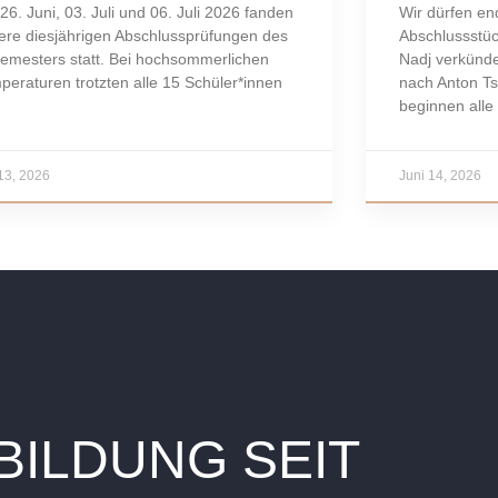
26. Juni, 03. Juli und 06. Juli 2026 fanden
Wir dürfen end
ere diesjährigen Abschlussprüfungen des
Abschlussstüc
Semesters statt. Bei hochsommerlichen
Nadj verkünd
peraturen trotzten alle 15 Schüler*innen
nach Anton T
beginnen alle
 13, 2026
Juni 14, 2026
ILDUNG SEIT