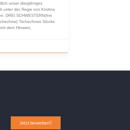
lich unser diesjähriges
k unter der Regie von Kristina
en: DREI SCHWESTERN(frei
schechow) Tschechows Stücke
 mit dem Hinweis,
Jetzt bewerben