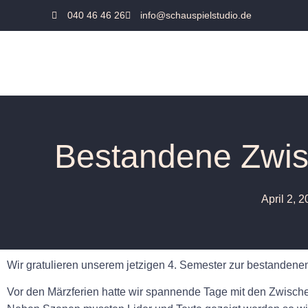
040 46 46 26
info@schauspielstudio.de
Bestandene Zwi
April 2, 
Wir gratulieren unserem jetzigen 4. Semester zur bestandenen
Vor den Märzferien hatte wir spannende Tage mit den Zwisch