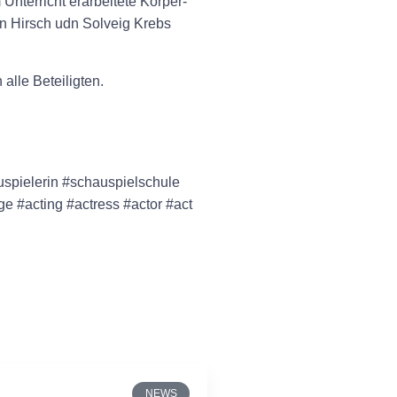
nterricht erarbeitete Körper-
n Hirsch udn Solveig Krebs
lle Beteiligten.
uspielerin #schauspielschule
e #acting #actress #actor #act
NEWS