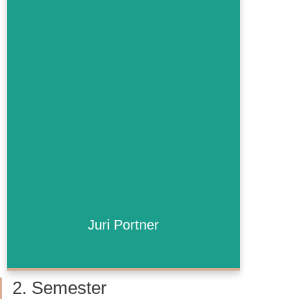
Juri Portner
Juri Portner
Bald mehr!
2. Semester