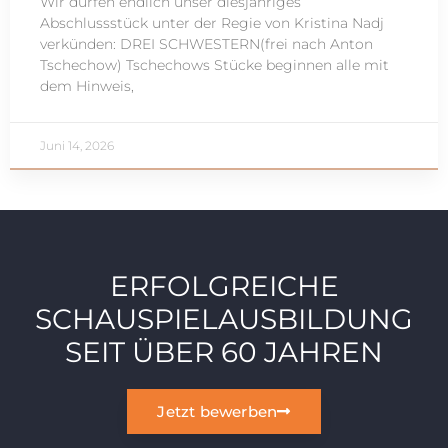
Wir dürfen endlich unser diesjähriges
Abschlussstück unter der Regie von Kristina Nadj
verkünden: DREI SCHWESTERN(frei nach Anton
Tschechow) Tschechows Stücke beginnen alle mit
dem Hinweis,
Juni 14, 2026
ERFOLGREICHE
SCHAUSPIELAUSBILDUNG
SEIT ÜBER 60 JAHREN
Jetzt bewerben