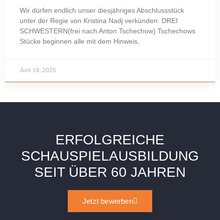
Wir dürfen endlich unser diesjähriges Abschlussstück
unter der Regie von Kristina Nadj verkünden: DREI
SCHWESTERN(frei nach Anton Tschechow) Tschechows
Stücke beginnen alle mit dem Hinweis,
Juni 14, 2026
ERFOLGREICHE
SCHAUSPIELAUSBILDUNG
SEIT ÜBER 60 JAHREN
Jetzt bewerben