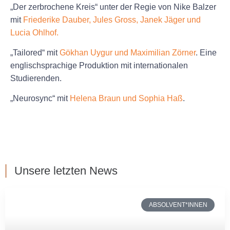
„Der zerbrochene Kreis“
unter der Regie von Nike Balzer
mit
Friederike Dauber, Jules Gross, Janek Jäger und
Lucia Ohlhof.
„Tailored“
mit
Gökhan Uygur und Maximilian Zörner
. Eine
englischsprachige Produktion mit internationalen
Studierenden.
„Neurosync“
mit
Helena Braun und Sophia Haß
.
Dreharbeiten "Der zerbrochene Kreis"
Dreharbeiten "Der zerbrochene Kreis"
Dreharbeiten "Neurosync"
Dreharbeiten "Neurosync"
Dreharbeiten "Tailored"
"Tailored"
Unsere letzten News
ABSOLVENT*INNEN