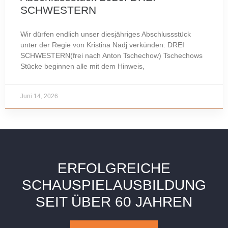
SCHWESTERN
Wir dürfen endlich unser diesjähriges Abschlussstück
unter der Regie von Kristina Nadj verkünden: DREI
SCHWESTERN(frei nach Anton Tschechow) Tschechows
Stücke beginnen alle mit dem Hinweis,
Juni 14, 2026
ERFOLGREICHE
SCHAUSPIELAUSBILDUNG
SEIT ÜBER 60 JAHREN