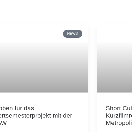
NEWS
oben für das
Short Cu
ertsemesterprojekt mit der
Kurzfilm
AW
Metropol