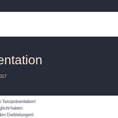
ntation
2017
n Tanzpräsentation!
licht haben.
nden Darbietungen!