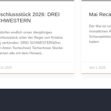
schlussstück 2026: DREI
Mai Rec
CHWESTERN
Der Mai ist ru
monatlichen 
 dürfen endlich unser diesjähriges
Schauspielst
chlussstück unter der Regie von Kristina
hatten
j verkünden: DREI SCHWESTERN(frei
h Anton Tschechow) Tschechows Stücke
innen alle mit dem Hinweis,
 14, 2026
Juni 1, 2026