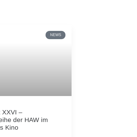
NEWS
t XXVI –
reihe der HAW im
is Kino