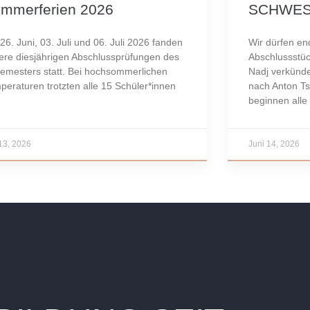
mmerferien 2026
SCHWE
26. Juni, 03. Juli und 06. Juli 2026 fanden
Wir dürfen end
ere diesjährigen Abschlussprüfungen des
Abschlussstüc
Semesters statt. Bei hochsommerlichen
Nadj verkünd
peraturen trotzten alle 15 Schüler*innen
nach Anton T
beginnen alle
 13, 2026
Juni 14, 2026