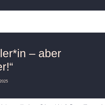
ler*in – aber
r!“
 2025