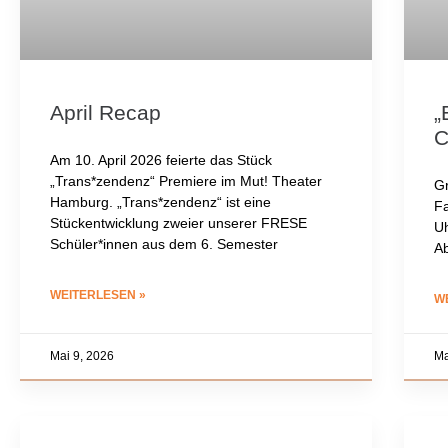
April Recap
„
C
Am 10. April 2026 feierte das Stück
„Trans*zendenz“ Premiere im Mut! Theater
Gr
Hamburg. „Trans*zendenz“ ist eine
Fa
Stückentwicklung zweier unserer FRESE
Uh
Schüler*innen aus dem 6. Semester
Ab
WEITERLESEN »
W
Mai 9, 2026
Ma