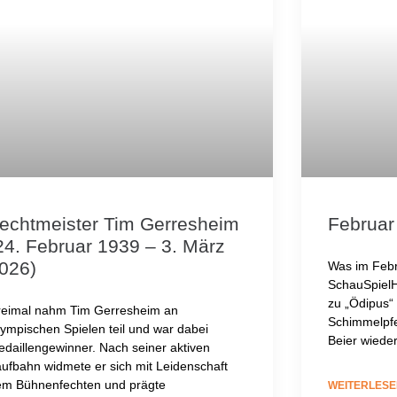
echtmeister Tim Gerresheim
Februar
24. Februar 1939 – 3. März
026)
Was im Febr
SchauSpiel
zu „Ödipus“
reimal nahm Tim Gerresheim an
Schimmelpfe
ympischen Spielen teil und war dabei
Beier wied
daillengewinner. Nach seiner aktiven
ufbahn widmete er sich mit Leidenschaft
em Bühnenfechten und prägte
WEITERLESE