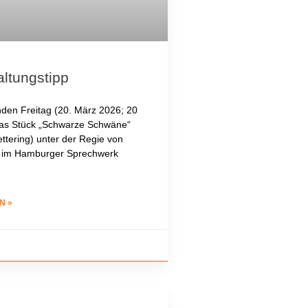
altungstipp
en Freitag (20. März 2026; 20
 das Stück „Schwarze Schwäne“
ettering) unter der Regie von
a im Hamburger Sprechwerk
N »