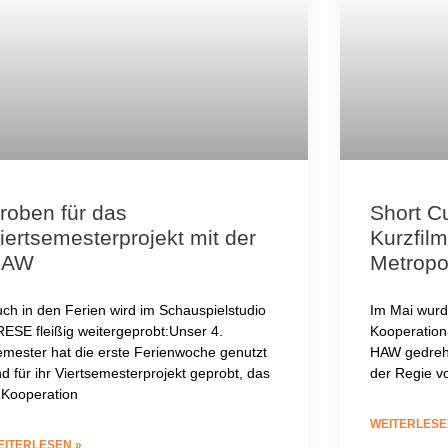
roben für das
Short C
iertsemesterprojekt mit der
Kurzfil
HAW
Metropo
ch in den Ferien wird im Schauspielstudio
Im Mai wurd
ESE fleißig weitergeprobt:Unser 4.
Kooperation
mester hat die erste Ferienwoche genutzt
HAW gedreht
d für ihr Viertsemesterprojekt geprobt, das
der Regie vo
 Kooperation
WEITERLESE
EITERLESEN »