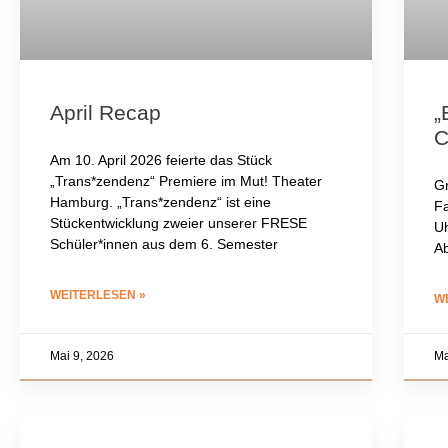
April Recap
„
C
Am 10. April 2026 feierte das Stück
„Trans*zendenz“ Premiere im Mut! Theater
Gr
Hamburg. „Trans*zendenz“ ist eine
Fa
Stückentwicklung zweier unserer FRESE
Uh
Schüler*innen aus dem 6. Semester
Ab
WEITERLESEN »
W
Mai 9, 2026
Ma