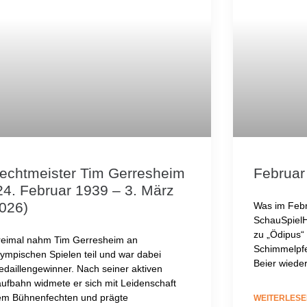
echtmeister Tim Gerresheim
Februar
24. Februar 1939 – 3. März
026)
Was im Febr
SchauSpiel
zu „Ödipus“
reimal nahm Tim Gerresheim an
Schimmelpfe
ympischen Spielen teil und war dabei
Beier wied
daillengewinner. Nach seiner aktiven
ufbahn widmete er sich mit Leidenschaft
em Bühnenfechten und prägte
WEITERLESE