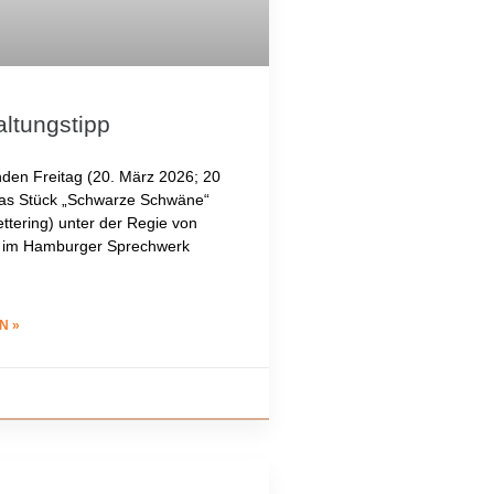
altungstipp
en Freitag (20. März 2026; 20
 das Stück „Schwarze Schwäne“
ettering) unter der Regie von
a im Hamburger Sprechwerk
N »