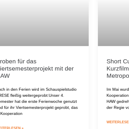
roben für das
Short C
iertsemesterprojekt mit der
Kurzfil
HAW
Metropo
ch in den Ferien wird im Schauspielstudio
Im Mai wurd
ESE fleißig weitergeprobt:Unser 4.
Kooperation
mester hat die erste Ferienwoche genutzt
HAW gedreht
d für ihr Viertsemesterprojekt geprobt, das
der Regie vo
 Kooperation
WEITERLESE
EITERLESEN »