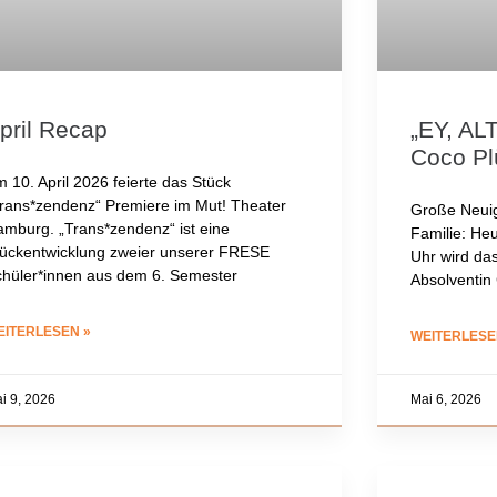
pril Recap
„EY, AL
Coco P
 10. April 2026 feierte das Stück
rans*zendenz“ Premiere im Mut! Theater
Große Neuig
mburg. „Trans*zendenz“ ist eine
Familie: He
ückentwicklung zweier unserer FRESE
Uhr wird da
hüler*innen aus dem 6. Semester
Absolventin
EITERLESEN »
WEITERLESE
i 9, 2026
Mai 6, 2026