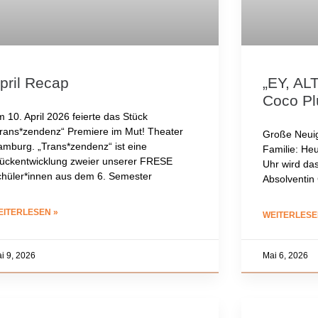
pril Recap
„EY, AL
Coco P
 10. April 2026 feierte das Stück
rans*zendenz“ Premiere im Mut! Theater
Große Neuig
mburg. „Trans*zendenz“ ist eine
Familie: He
ückentwicklung zweier unserer FRESE
Uhr wird da
hüler*innen aus dem 6. Semester
Absolventin
EITERLESEN »
WEITERLESE
i 9, 2026
Mai 6, 2026